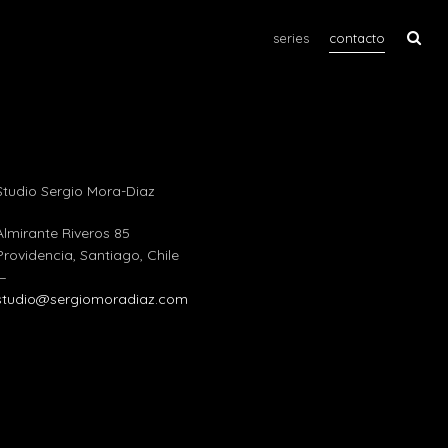
series
contacto
Studio Sergio Mora-Diaz
Almirante Riveros 85
Providencia, Santiago, Chile
—
studio@sergiomoradiaz.com